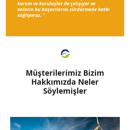
kurum ve kuruluşlar ile çalışıyor ve
onların bu başarılarını sürdürmede katkı
sağlıyoruz. ”
Müşterilerimiz Bizim
Hakkımızda Neler
Söylemişler