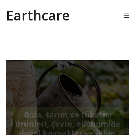
Earthcare
Gıda, tarım ve tüketici
ürünleri, çevre, ekonomide
doğal kaynaklar ve iklim